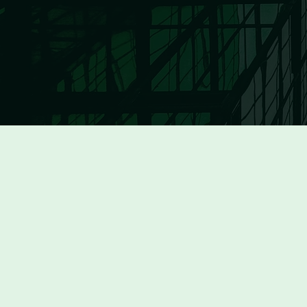
L’ESG immo
pourquoi t