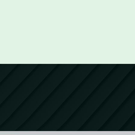
ssement im
mobilier, la connaissance des dispositio
ires et doctrinales pour produire la «
compliance 
des enjeux environnementaux (énergie et décarbon
ents et de leur écosystème.
r nouveau est celui de REAL ESGATE.
ier, pour tout savoir (o