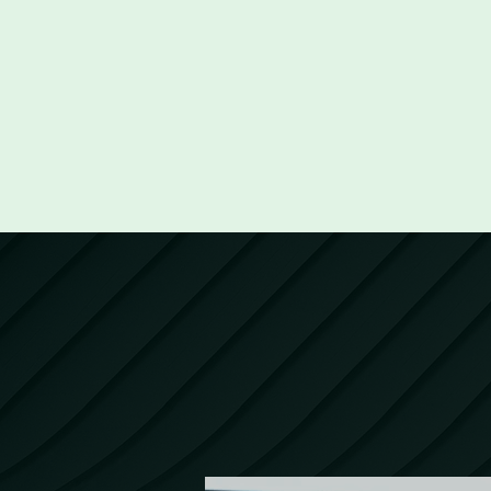
d’investi
réglementa
maîtrise 
des bâtim
Ce métie
L’ESG immobil
en 4 mn.