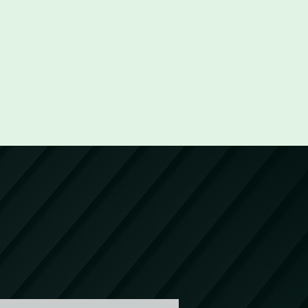
ns
ESG », la
ation)
u presque…)